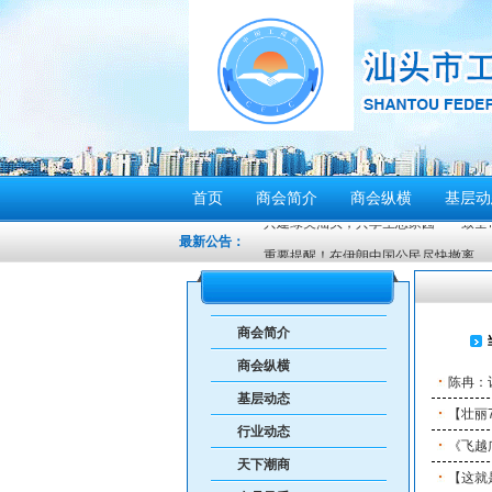
首页
商会简介
商会纵横
基层动
共建绿美汕头，共享生态家园——致全市企
最新公告：
重要提醒！在伊朗中国公民尽快撤离
密切关注超强台风“桦加沙”，注意防范
汕头将分区域、分行业、分时段实行“四
商会简介
感谢信
商会纵横
汕头市2026年“6·30”助力乡村振兴活
陈冉：
基层动态
【人民防空宣传周】如何辨别防空警报？我
【壮丽
行业动态
6月21日10时15分，汕头将实施防空
《飞越
天下潮商
汕头发布2026年6月份重点行业领域
【这就