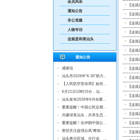
会员风采
重要提醒！中国公民近期避免前往日本
【这就
通知公告
【这就
非公党建
【这就
人物专访
【这就
这就是和美汕头
【这就
【这就
通知公告
【这就
感谢信
【这就
汕头市2026年“6·30”助力...
【这就
【人民防空宣传周】如何辨...
【这就
6月21日10时15分，汕头将实...
【这就
汕头发布2026年6月份重点行...
【这就
重要提醒！中国公民近期避...
【这就
共建绿美汕头，共享生态家...
重要提醒！在伊朗中国公民...
【这就
密切关注超强台风“桦加沙...
【这就
汕头将分区域、分行业、分...