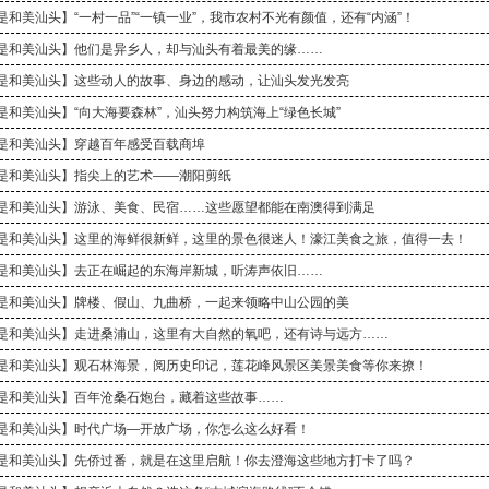
是和美汕头】“一村一品”“一镇一业”，我市农村不光有颜值，还有“内涵”！
是和美汕头】他们是异乡人，却与汕头有着最美的缘……
是和美汕头】这些动人的故事、身边的感动，让汕头发光发亮
是和美汕头】“向大海要森林”，汕头努力构筑海上“绿色长城”
是和美汕头】穿越百年感受百载商埠
是和美汕头】指尖上的艺术——潮阳剪纸
是和美汕头】游泳、美食、民宿……这些愿望都能在南澳得到满足
是和美汕头】这里的海鲜很新鲜，这里的景色很迷人！濠江美食之旅，值得一去！
是和美汕头】去正在崛起的东海岸新城，听涛声依旧……
是和美汕头】牌楼、假山、九曲桥，一起来领略中山公园的美
是和美汕头】走进桑浦山，这里有大自然的氧吧，还有诗与远方……
是和美汕头】观石林海景，阅历史印记，莲花峰风景区美景美食等你来撩！
是和美汕头】百年沧桑石炮台，藏着这些故事……
是和美汕头】时代广场—开放广场，你怎么这么好看！
是和美汕头】先侨过番，就是在这里启航！你去澄海这些地方打卡了吗？