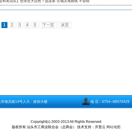
是和美汕头】想亲近大自然？选这条“古城滨海路线”不会错
1
2
3
4
5
下一页
末页
头市海滨路14号人大、政协大楼
电 话：0754─88570429
Copyright(c) 2003-2013 All Rights Reserved
版权所有 汕头市工商业联合会（总商会） 技术支持：开普云
网站地图