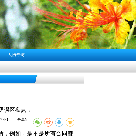
人物专访
见误区盘点→
中
小
】
分享到：
淆，例如，是不是所有合同都