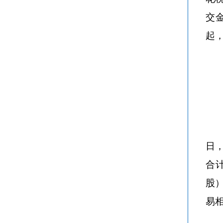
交
起
日
合计
股
易