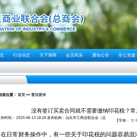
态
行业动态
天下潮商
会员风采
通知公告
非公党建
停”
当前位置：
首页
>>
普法宣传
动倡议书
没有签订买卖合同就不需要缴纳印花税？常
们应该...
发布时间：
2025-06-13 18:28
发布机构：
汕头市工商业联合会（总
【字体：
大
警报试鸣！
）
安全风险提示
在日常财务操作中，有一些关于印花税的问题容易混