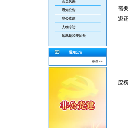
会员风采
重要提醒！中国公民近期避免前往日本
需
通知公告
共建绿美汕头，共享生态家园——致全市企
退
非公党建
人物专访
这就是和美汕头
通知公告
更多>>
应