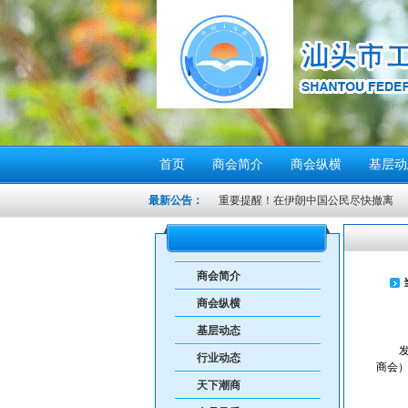
首页
商会简介
商会纵横
基层动
最新公告：
重要提醒！在伊朗中国公民尽快撤离
密切关注超强台风“桦加沙”，注意防范
汕头将分区域、分行业、分时段实行“四
商会简介
感谢信
商会纵横
汕头市2026年“6·30”助力乡村振兴活
基层动态
【人民防空宣传周】如何辨别防空警报？我
行业动态
6月21日10时15分，汕头将实施防空
商会
天下潮商
汕头发布2026年6月份重点行业领域