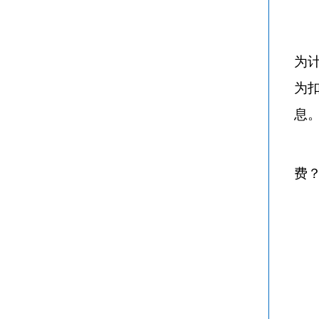
为计
为
息
费