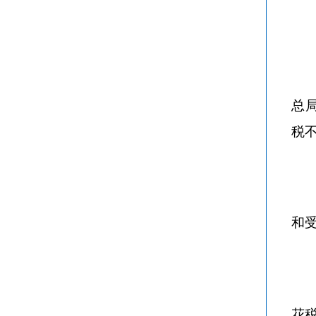
总
税
和
花