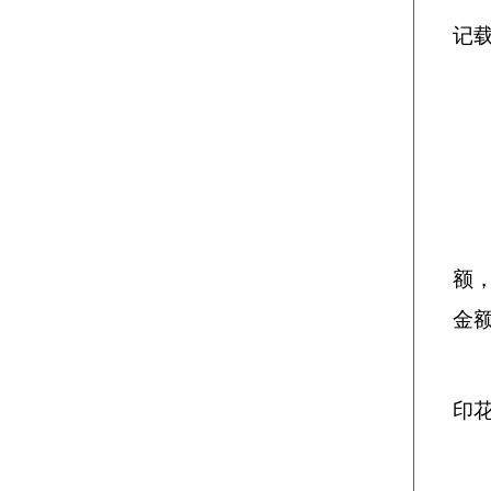
记
额
金
印