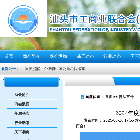
首页
商会简介
商会纵横
基层动态
行业动态
天下
重要提醒！在伊朗中国公民尽快撤离
最新公告：
密切关注超强台风“桦加沙”，注意防范
汕头将分区域、分行业、分时段实行“四停”
感谢信
商会简介
当前位置：
首页
>>
普法宣传
汕头市2026年“6·30”助力乡村振兴活动倡议书
商会纵横
【人民防空宣传周】如何辨别防空警报？我们应该...
2024
基层动态
6月21日10时15分，汕头将实施防空警报试鸣！
发布时间：
2025-06-16 17:56
发
行业动态
汕头发布2026年6月份重点行业领域安全风险提示
商会）
天下潮商
重要提醒！中国公民近期避免前往日本