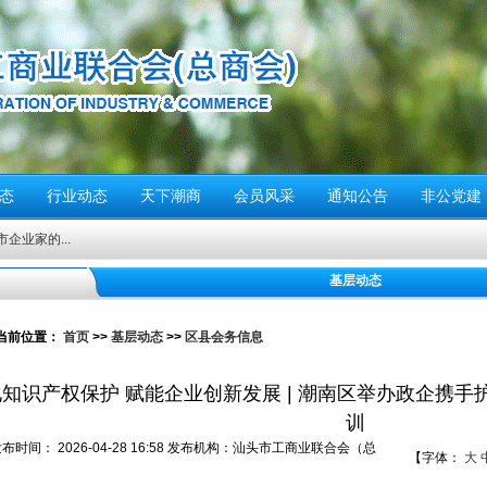
态
行业动态
天下潮商
会员风采
通知公告
非公党建
基层动态
停”
当前位置：
首页
>>
基层动态
>>
区县会务信息
动倡议书
知识产权保护 赋能企业创新发展 | 潮南区举办政企携
们应该...
训
警报试鸣！
发布时间：
2026-04-28 16:58
发布机构：
汕头市工商业联合会（总
【字体：
大
安全风险提示
）