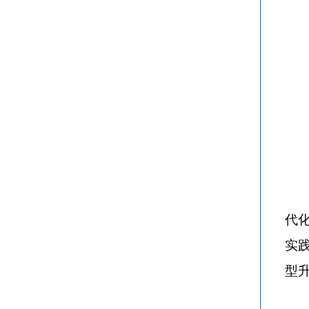
代
实
型