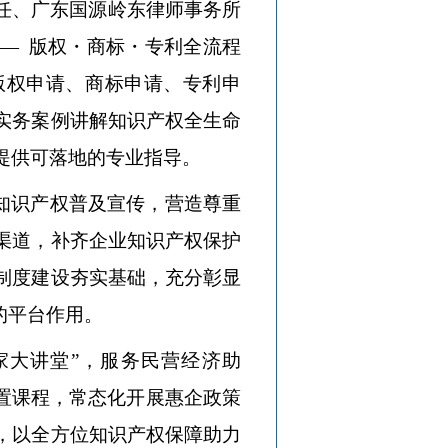
任、
广东国源岭东律师事务所
— 版权・商标・专利全流程
版权申请、商标申请、专利申
实务案例讲解知识产权全生命
提供可落地的专业指导。
化知识产权普及宣传，营造尊重
渠道，补齐企业知识产权保护
制度建设夯实基础，充分彰显
的平台作用。
家大讲堂”，服务民营经济助
设置课程，常态化开展惠企政策
，以全方位知识产权保障助力