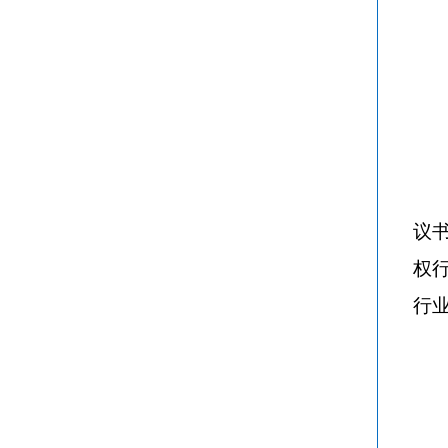
议
权
行