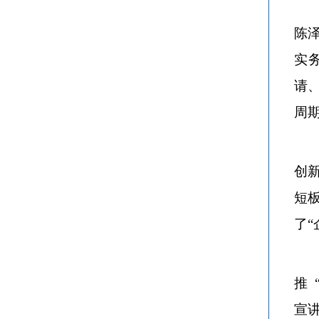
陈
实
请
周
创
短
了
推
宣