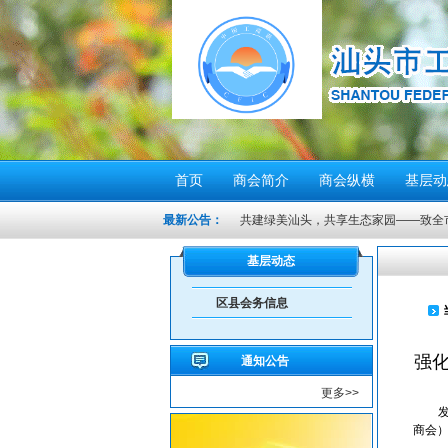
首页
商会简介
商会纵横
基层动
最新公告：
重要提醒！在伊朗中国公民尽快撤离
密切关注超强台风“桦加沙”，注意防范
基层动态
汕头将分区域、分行业、分时段实行“四
区县会务信息
感谢信
汕头市2026年“6·30”助力乡村振兴活
强化
通知公告
【人民防空宣传周】如何辨别防空警报？我
更多>>
6月21日10时15分，汕头将实施防空
汕头发布2026年6月份重点行业领域
商会