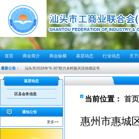
首页
商会简介
商会纵横
基层动态
行业动态
天下
汕头市2026年“6·30”助力乡村振兴活动倡议书
最新公告：
【人民防空宣传周】如何辨别防空警报？我们应该...
6月21日10时15分，汕头将实施防空警报试鸣！
基层动态
汕头发布2026年6月份重点行业领域安全风险提示
区县会务信息
重要提醒！中国公民近期避免前往日本
当前位置：
首页
共建绿美汕头，共享生态家园——致全市企业家的...
通知公告
重要提醒！在伊朗中国公民尽快撤离
惠州市惠城
更多>>
密切关注超强台风“桦加沙”，注意防范
汕头将分区域、分行业、分时段实行“四停”