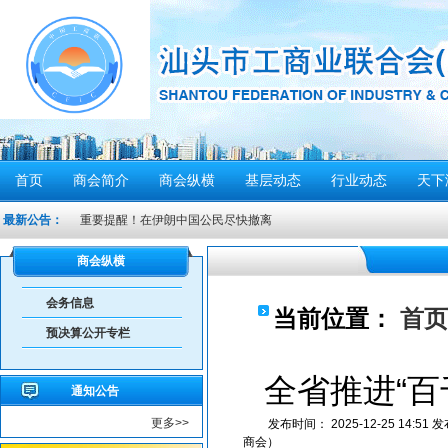
首页
商会简介
商会纵横
基层动态
行业动态
天下
重要提醒！在伊朗中国公民尽快撤离
最新公告：
密切关注超强台风“桦加沙”，注意防范
汕头将分区域、分行业、分时段实行“四停”
商会纵横
感谢信
会务信息
当前位置：
首页
汕头市2026年“6·30”助力乡村振兴活动倡议书
预决算公开专栏
【人民防空宣传周】如何辨别防空警报？我们应该...
6月21日10时15分，汕头将实施防空警报试鸣！
全省推进“
通知公告
汕头发布2026年6月份重点行业领域安全风险提示
更多>>
发布时间：
2025-12-25 14:51
发
重要提醒！中国公民近期避免前往日本
商会）