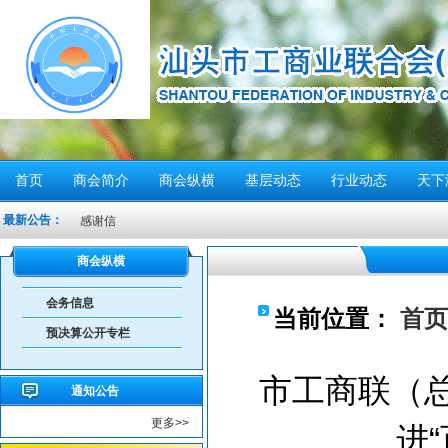
首页
商会简介
商会纵横
基层动态
行业动态
天下
最新公告：
感谢信
汕头市2026年“6·30”助力乡村振兴活动倡议书
商会纵横
【人民防空宣传周】如何辨别防空警报？我们应该...
会务信息
6月21日10时15分，汕头将实施防空警报试鸣！
当前位置：
首页
预决算公开专栏
汕头发布2026年6月份重点行业领域安全风险提示
重要提醒！中国公民近期避免前往日本
市工商联（
通知公告
共建绿美汕头，共享生态家园——致全市企业家的...
更多>>
进
重要提醒！在伊朗中国公民尽快撤离