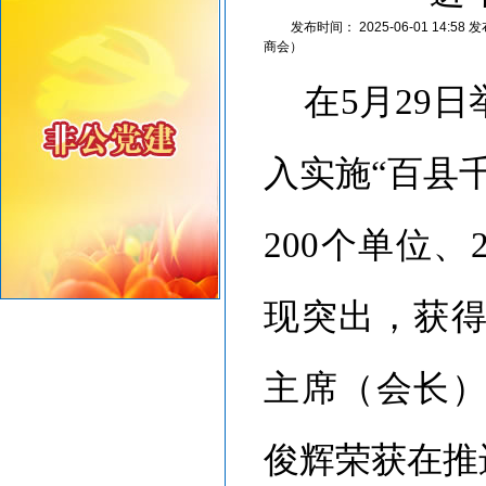
密切关注超强台风“桦加沙”，注意防范
发布时间：
2025-06-01 14:58
发
汕头将分区域、分行业、分时段实行“四停”
商会）
在
5月29
入实施“百县
200个单位、
现突出，获
主席（会长
俊辉荣获在推