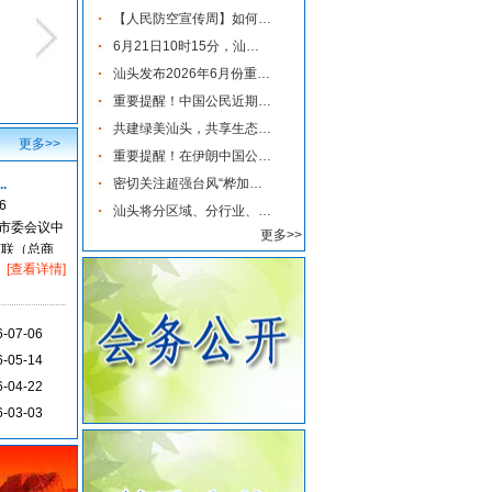
【人民防空宣传周】如何辨...
6月21日10时15分，汕头将实...
汕头发布2026年6月份重点行...
重要提醒！中国公民近期避...
少敏：国兰...
黄晓雯：传媒...
罗静珊：化百...
叶少坤：
共建绿美汕头，共享生态家...
更多>>
重要提醒！在伊朗中国公民...
密切关注超强台风“桦加沙...
.
6
汕头将分区域、分行业、分...
在市委会议中
更多>>
商联（总商
[查看详情]
慈善公益事
6-07-06
6-05-14
6-04-22
6-03-03