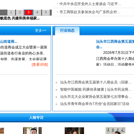
中共中央召开党外人士座谈会 习近平主持并发表重...
市工商联赴京参加央企与广东民企对接活动 ...
1
2
3
4
5
汕头临港经济区在京发...
更多>>
行业动态
街道商...
汕头市江西商会第五届
会...
山街道商会成立大会暨第一届第
2026年7月31日
该街道各行各业的热心乡亲、
江西商会举办第十八期
乡情、共谋发展。大会审议通
[查看详情]
家）活动日，活动聚焦
控与商会专属金融产品“
大主题，邀请中国银行
汕头市江西商会第五届第十八期会员（回家）活动...
业经理...
智能中医赋能 药膳传承健康 | 汕头市药业商会联...
汕头市北大企业家协会第五届第七次理事会暨轮值...
汕头市青年商会举办7月份“会员回家日”活动
人物专访