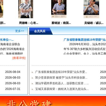
周德锋：心有...
蔡锦波：南国...
吴锡雄：诚以...
陈
更多>>
会员风采
单位—...
广东省联泰集团连续16年荣获“汕..
，由海南省企业联合
2026年6月30日，汕头市202
的“2026海南省企
年“6·30”助力乡村振兴活动仪式
举行。海南省潮商经
心大会堂举行。会上，汕头市工
[查看详情]
芝药业凭借在医药
会）副会长企业联泰集团凭借在
业的持...
2026-08-04
广东省联泰集团连续16年荣获“汕头市爱...
202
2026-08-03
郭少坚喜获殊荣 被授予“汕头市科技创新...
202
2026-08-03
潮汕学霸跨界造机器人，连获数亿投资，...
202
2026-07-31
宝城又喜获殊荣：姚桂沐入选第九批汕头...
202