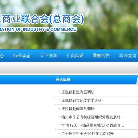
态
行业动态
天下潮商
会员风采
通知公告
非公党建
商会纵横
庄悦群赴澄海区调研
庄悦群到市纪委监委调研
庄悦群赴南澳县调研
汕头市非公有制经济组织党委发展对象培训班圆满...
“广货行天下·汕品耀京城”活动圆满收官：一场...
二十届五中全会10月在北京召开