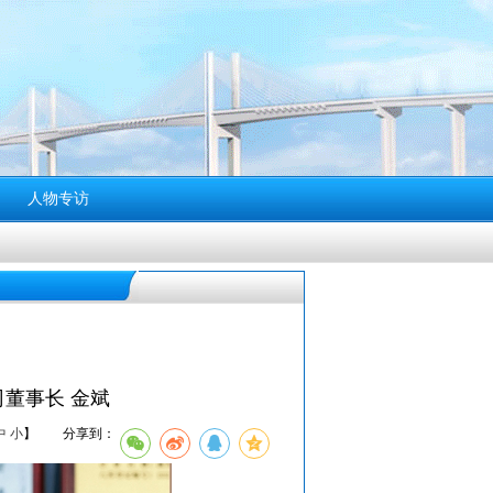
人物专访
董事长 金斌
中
小
】
分享到：