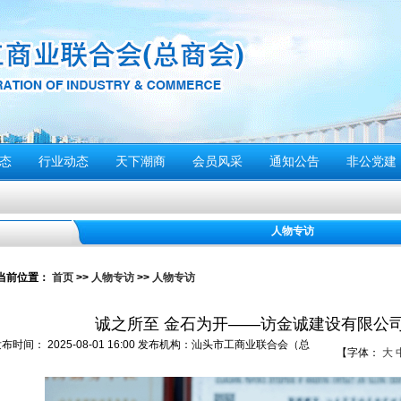
态
行业动态
天下潮商
会员风采
通知公告
非公党建
人物专访
停”
当前位置：
首页
>>
人物专访
>>
人物专访
动倡议书
诚之所至 金石为开——访金诚建设有限公司
们应该...
发布时间：
2025-08-01 16:00
发布机构：
汕头市工商业联合会（总
【字体：
大
警报试鸣！
）
安全风险提示