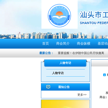
首页
商会简介
商会纵横
基层动
最新公告：
重要提醒！在伊朗中国公民尽快撤离
密切关注超强台风“桦加沙”，注意防范
人物专访
汕头将分区域、分行业、分时段实行“四
人物专访
感谢信
汕头市2026年“6·30”助力乡村振兴活
通知公告
【人民防空宣传周】如何辨别防空警报？我
更多>>
6月21日10时15分，汕头将实施防空
商会
汕头发布2026年6月份重点行业领域