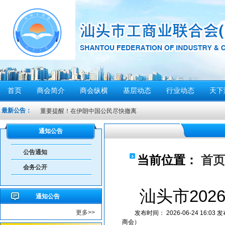
首页
商会简介
商会纵横
基层动态
行业动态
天下
最新公告：
重要提醒！在伊朗中国公民尽快撤离
密切关注超强台风“桦加沙”，注意防范
通知公告
汕头将分区域、分行业、分时段实行“四停”
公告通知
感谢信
当前位置：
首页
会务公开
汕头市2026年“6·30”助力乡村振兴活动倡议书
【人民防空宣传周】如何辨别防空警报？我们应该...
汕头市202
通知公告
6月21日10时15分，汕头将实施防空警报试鸣！
更多>>
发布时间：
2026-06-24 16:03
发
汕头发布2026年6月份重点行业领域安全风险提示
商会）