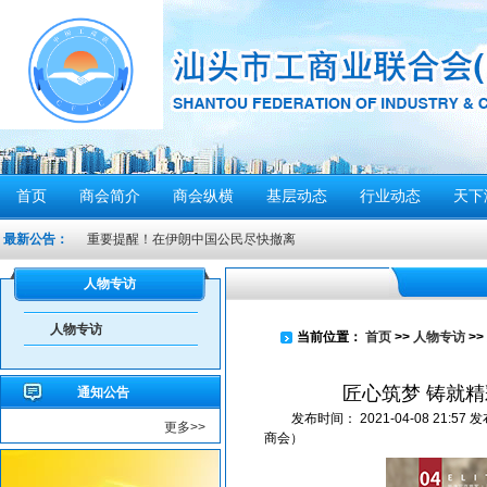
首页
商会简介
商会纵横
基层动态
行业动态
天下
最新公告：
重要提醒！在伊朗中国公民尽快撤离
密切关注超强台风“桦加沙”，注意防范
人物专访
汕头将分区域、分行业、分时段实行“四停”
人物专访
感谢信
当前位置：
首页
>>
人物专访
>>
汕头市2026年“6·30”助力乡村振兴活动倡议书
匠心筑梦 铸就
通知公告
【人民防空宣传周】如何辨别防空警报？我们应该...
发布时间：
2021-04-08 21:57
发
更多>>
6月21日10时15分，汕头将实施防空警报试鸣！
商会）
汕头发布2026年6月份重点行业领域安全风险提示