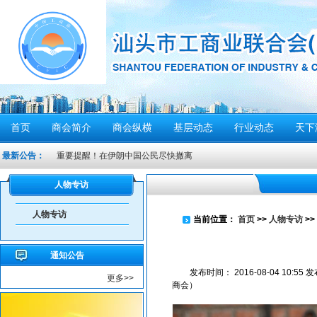
首页
商会简介
商会纵横
基层动态
行业动态
天下
重要提醒！在伊朗中国公民尽快撤离
最新公告：
密切关注超强台风“桦加沙”，注意防范
汕头将分区域、分行业、分时段实行“四停”
人物专访
感谢信
人物专访
当前位置：
首页
>>
人物专访
>>
汕头市2026年“6·30”助力乡村振兴活动倡议书
【人民防空宣传周】如何辨别防空警报？我们应该...
通知公告
6月21日10时15分，汕头将实施防空警报试鸣！
发布时间：
2016-08-04 10:55
发
更多>>
商会）
汕头发布2026年6月份重点行业领域安全风险提示
重要提醒！中国公民近期避免前往日本