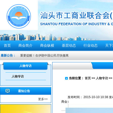
首页
商会简介
商会纵横
基层动态
行业动态
天下
重要提醒！在伊朗中国公民尽快撤离
最新公告：
密切关注超强台风“桦加沙”，注意防范
汕头将分区域、分行业、分时段实行“四停”
人物专访
感谢信
人物专访
当前位置：
首页
>>
人物专访
>>
汕头市2026年“6·30”助力乡村振兴活动倡议书
【人民防空宣传周】如何辨别防空警报？我们应该...
通知公告
6月21日10时15分，汕头将实施防空警报试鸣！
发布时间：
2015-10-10 10:38
发
更多>>
汕头发布2026年6月份重点行业领域安全风险提示
商会）
重要提醒！中国公民近期避免前往日本