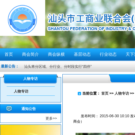
首页
商会简介
商会纵横
基层动态
行业动态
天下
最新公告：
汕头将分区域、分行业、分时段实行“四停”
感谢信
人物专访
汕头市2026年“6·30”助力乡村振兴活动倡议书
人物专访
【人民防空宣传周】如何辨别防空警报？我们应该...
当前位置：
首页
>>
人物专访
>>
6月21日10时15分，汕头将实施防空警报试鸣！
通知公告
汕头发布2026年6月份重点行业领域安全风险提示
发布时间：
2015-06-30 10:10
发
更多>>
重要提醒！中国公民近期避免前往日本
商会）
共建绿美汕头，共享生态家园——致全市企业家的...