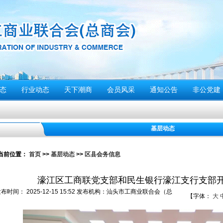
态
行业动态
天下潮商
会员风采
通知公告
非公党建
基层动态
停”
当前位置：
首页
>>
基层动态
>>
区县会务信息
动倡议书
濠江区工商联党支部和民生银行濠江支行支部
们应该...
发布时间：
2025-12-15 15:52
发布机构：
汕头市工商业联合会（总
【字体：
大
警报试鸣！
）
安全风险提示