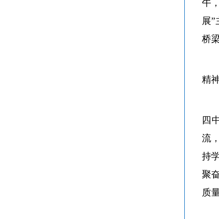
午
展
桥
精
四
流
持
聚
质