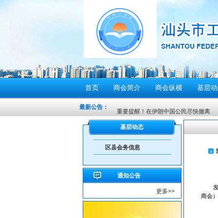
首页
商会简介
商会纵横
基层动
最新公告：
重要提醒！在伊朗中国公民尽快撤离
密切关注超强台风“桦加沙”，注意防范
基层动态
汕头将分区域、分行业、分时段实行“四
区县会务信息
感谢信
汕头市2026年“6·30”助力乡村振兴活
通知公告
【人民防空宣传周】如何辨别防空警报？我
更多>>
6月21日10时15分，汕头将实施防空
商会
汕头发布2026年6月份重点行业领域