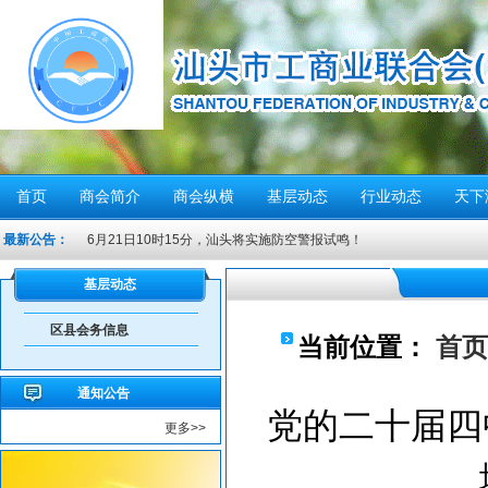
首页
商会简介
商会纵横
基层动态
行业动态
天下
最新公告：
6月21日10时15分，汕头将实施防空警报试鸣！
汕头发布2026年6月份重点行业领域安全风险提示
基层动态
重要提醒！中国公民近期避免前往日本
区县会务信息
共建绿美汕头，共享生态家园——致全市企业家的...
当前位置：
首页
重要提醒！在伊朗中国公民尽快撤离
通知公告
密切关注超强台风“桦加沙”，注意防范
党的二十届四
更多>>
汕头将分区域、分行业、分时段实行“四停”
感谢信