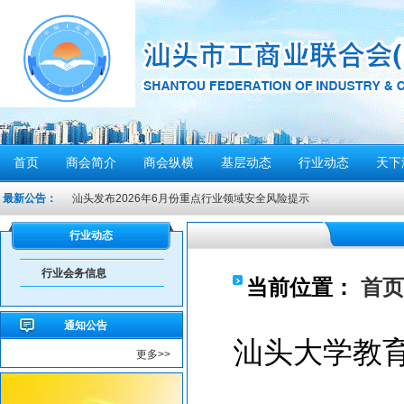
首页
商会简介
商会纵横
基层动态
行业动态
天下
最新公告：
汕头发布2026年6月份重点行业领域安全风险提示
重要提醒！中国公民近期避免前往日本
行业动态
共建绿美汕头，共享生态家园——致全市企业家的...
行业会务信息
重要提醒！在伊朗中国公民尽快撤离
当前位置：
首页
密切关注超强台风“桦加沙”，注意防范
通知公告
汕头将分区域、分行业、分时段实行“四停”
汕头大学教
更多>>
感谢信
汕头市2026年“6·30”助力乡村振兴活动倡议书