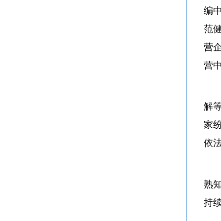
编
范
营
营
解
家
依
熟
持