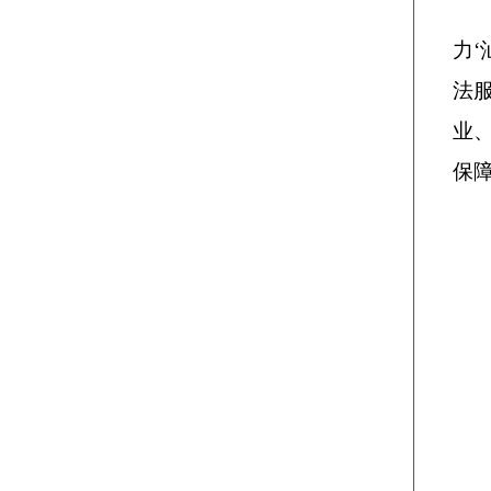
力
法
业
保