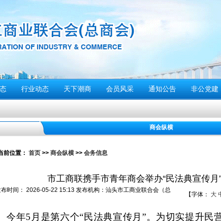
态
行业动态
天下潮商
会员风采
通知公告
非公党建
商会纵横
停”
当前位置：
首页
>>
商会纵横
>>
会务信息
动倡议书
市工商联携手市青年商会举办“民法典宣传月
们应该...
发布时间：
2026-05-22 15:13
发布机构：
汕头市工商业联合会（总
【字体：
大
警报试鸣！
）
安全风险提示
今年
5月是第六个“民法典宣传月”。为切实提升民