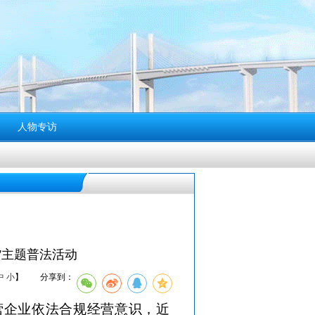
人物专访
”主题普法活动
中
小
】
分享到：
营企业依法合规经营意识，近