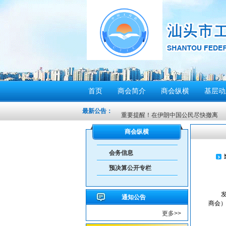
首页
商会简介
商会纵横
基层动
最新公告：
重要提醒！在伊朗中国公民尽快撤离
密切关注超强台风“桦加沙”，注意防范
商会纵横
汕头将分区域、分行业、分时段实行“四
会务信息
感谢信
预决算公开专栏
汕头市2026年“6·30”助力乡村振兴活
【人民防空宣传周】如何辨别防空警报？我
通知公告
6月21日10时15分，汕头将实施防空
商会
更多>>
汕头发布2026年6月份重点行业领域