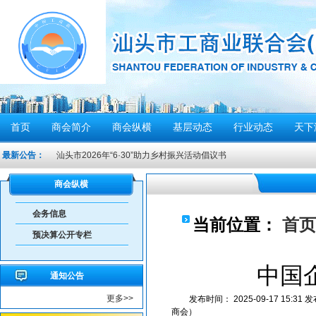
首页
商会简介
商会纵横
基层动态
行业动态
天下
汕头市2026年“6·30”助力乡村振兴活动倡议书
最新公告：
【人民防空宣传周】如何辨别防空警报？我们应该...
6月21日10时15分，汕头将实施防空警报试鸣！
商会纵横
汕头发布2026年6月份重点行业领域安全风险提示
会务信息
当前位置：
首页
重要提醒！中国公民近期避免前往日本
预决算公开专栏
共建绿美汕头，共享生态家园——致全市企业家的...
重要提醒！在伊朗中国公民尽快撤离
中国
通知公告
密切关注超强台风“桦加沙”，注意防范
更多>>
发布时间：
2025-09-17 15:31
发
汕头将分区域、分行业、分时段实行“四停”
商会）