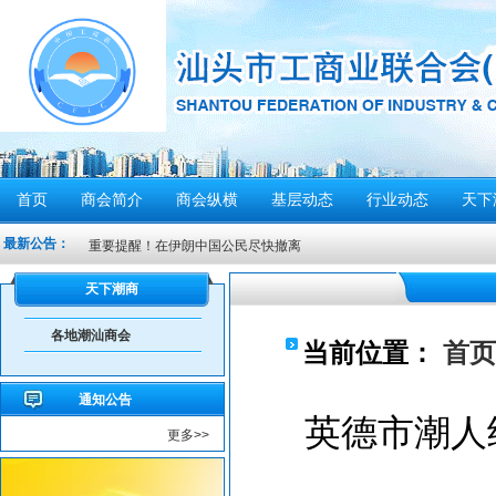
首页
商会简介
商会纵横
基层动态
行业动态
天下
最新公告：
重要提醒！在伊朗中国公民尽快撤离
密切关注超强台风“桦加沙”，注意防范
天下潮商
汕头将分区域、分行业、分时段实行“四停”
各地潮汕商会
感谢信
当前位置：
首页
汕头市2026年“6·30”助力乡村振兴活动倡议书
通知公告
【人民防空宣传周】如何辨别防空警报？我们应该...
英德市潮人
更多>>
6月21日10时15分，汕头将实施防空警报试鸣！
汕头发布2026年6月份重点行业领域安全风险提示