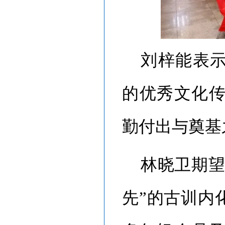
刘梓能表
的优秀文化
勤付出与奠基
林晓卫期
先”的古训内