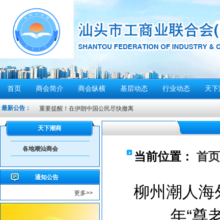
首页
商会简介
商会纵横
基层动态
行业动态
天下
最新公告：
重要提醒！在伊朗中国公民尽快撤离
密切关注超强台风“桦加沙”，注意防范
天下潮商
汕头将分区域、分行业、分时段实行“四停”
各地潮汕商会
感谢信
当前位置：
首页
汕头市2026年“6·30”助力乡村振兴活动倡议书
通知公告
【人民防空宣传周】如何辨别防空警报？我们应该...
柳州潮人海
更多>>
6月21日10时15分，汕头将实施防空警报试鸣！
年“尊
汕头发布2026年6月份重点行业领域安全风险提示