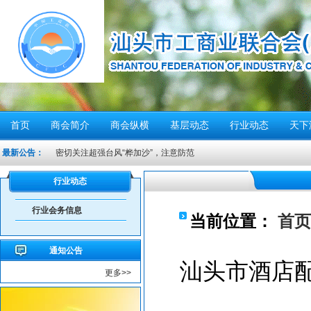
首页
商会简介
商会纵横
基层动态
行业动态
天下
密切关注超强台风“桦加沙”，注意防范
最新公告：
汕头将分区域、分行业、分时段实行“四停”
感谢信
行业动态
汕头市2026年“6·30”助力乡村振兴活动倡议书
行业会务信息
【人民防空宣传周】如何辨别防空警报？我们应该...
当前位置：
首页
6月21日10时15分，汕头将实施防空警报试鸣！
通知公告
汕头发布2026年6月份重点行业领域安全风险提示
汕头市酒店
更多>>
重要提醒！中国公民近期避免前往日本
共建绿美汕头，共享生态家园——致全市企业家的...