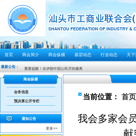
首页
商会简介
商会纵横
基层动态
行业动态
天下
共建绿美汕头，共享生态家园——致全市企业家的...
最新公告：
重要提醒！在伊朗中国公民尽快撤离
密切关注超强台风“桦加沙”，注意防范
商会纵横
汕头将分区域、分行业、分时段实行“四停”
会务信息
感谢信
当前位置：
首页
预决算公开专栏
汕头市2026年“6·30”助力乡村振兴活动倡议书
【人民防空宣传周】如何辨别防空警报？我们应该...
我会多家会员
通知公告
6月21日10时15分，汕头将实施防空警报试鸣！
更多>>
献
汕头发布2026年6月份重点行业领域安全风险提示