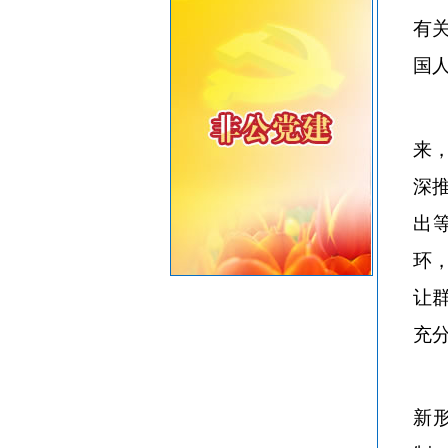
重要提醒！中国公民近期避免前往日本
有
共建绿美汕头，共享生态家园——致全市企
国
来
深
出
环
让
充
新