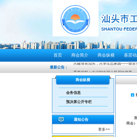
首页
商会简介
商会纵横
基层动
最新公告：
重要提醒！在伊朗中国公民尽快撤离
密切关注超强台风“桦加沙”，注意防范
商会纵横
汕头将分区域、分行业、分时段实行“四
会务信息
感谢信
预决算公开专栏
汕头市2026年“6·30”助力乡村振兴活
【人民防空宣传周】如何辨别防空警报？我
通知公告
6月21日10时15分，汕头将实施防空
商会
更多>>
汕头发布2026年6月份重点行业领域