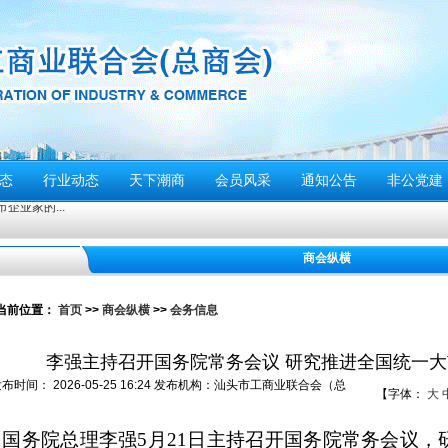
态
行业动态
天下潮商
会员风采
通知公告
非公党建
商会纵横
停”
当前位置：
首页
>>
商会纵横
>>
会务信息
动倡议书
李强主持召开国务院常务会议 研究推进全国统一
们应该...
发布时间：
2026-05-25 16:24
发布机构：
汕头市工商业联合会（总
【字体：
大
警报试鸣！
）
安全风险提示
国务院总理李强
5月21日主持召开国务院常务会议