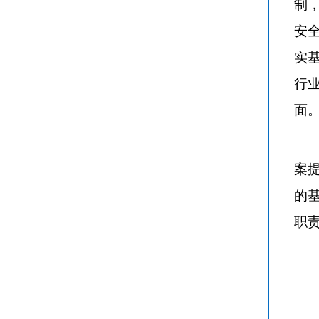
制
安
实
行
面
案
的
职